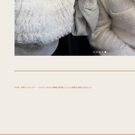
UUUM 女性クリエイター パラスティカさんの動画で炉端ひょうたん双葉荘が紹介されました。