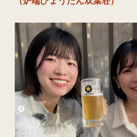
（炉端ひょうたん双葉荘）